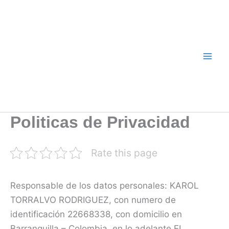
Ir
al
contenido
Politicas de Privacidad
Rate this page
Responsable de los datos personales: KAROL
TORRALVO RODRIGUEZ, con numero de
identificación 22668338, con domicilio en
Barranquilla – Colombia, en lo adelante EL